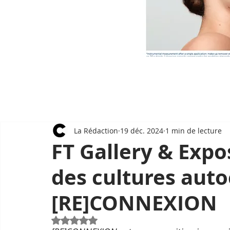
La Rédaction
19 déc. 2024
1 min de lecture
FT Gallery & Expo
des cultures aut
[RE]CONNEXION
Noté NaN étoiles sur 5.