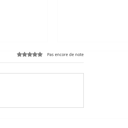
Noté 0 étoile sur 5.
Pas encore de note
e, sport-roi à
Bou Meng : le peintre qu
 Stade
a survécu en dessinant 
 de Phnom
visage de ses bourreaux
Un des sept survivants 
Tuol Sleng