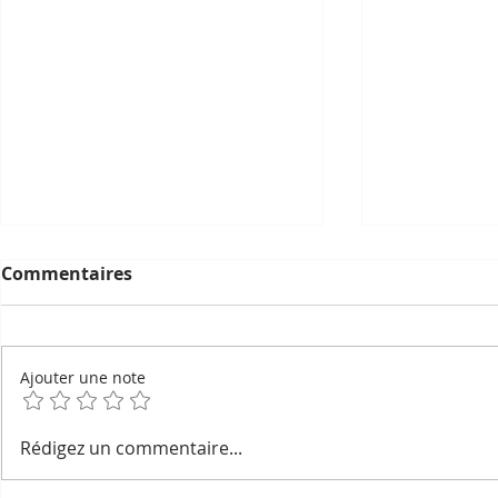
Commentaires
Ajouter une note
Geckos devins, esprits du
La pétanqu
Rédigez un commentaire...
foyer et noms secrets :
l'ombre du