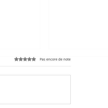
Noté 0 étoile sur 5.
Pas encore de note
e, sport-roi à
Bou Meng : le peintre qu
 Stade
a survécu en dessinant 