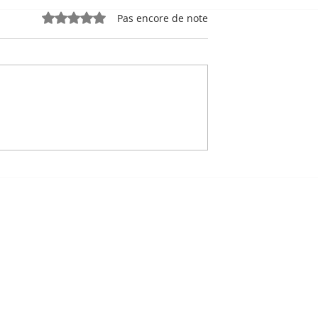
Noté 0 étoile sur 5.
Pas encore de note
e, sport-roi à
Bou Meng : le peintre qu
 Stade
a survécu en dessinant 
 de Phnom
visage de ses bourreaux
Un des sept survivants 
Tuol Sleng