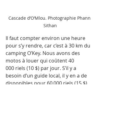
Cascade d’O’Mlou. Photographie Phann 
Sithan
Il faut compter environ une heure 
pour s’y rendre, car c’est à 30 km du 
camping O’Key. Nous avons des 
motos à louer qui coûtent 40 
000 riels (10 $) par jour. S’il y a 
besoin d’un guide local, il y en a de 
disponibles pour 60 000 riels (15 $) 
par jour », explique Vannak.
En partant du camping à 7 h 30, les 
voyageurs arriveront à Areng 
environ une heure plus tard et 
pourront se promener dans le 
village et visiter les curiosités locales. 
À 15 h ou 16 h, ils pourront 