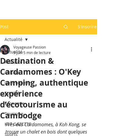
Post
S'inscrire
Actualité
Voyageuse Passion
Actualité
5 juin
5 min de lecture
Destination &
Actualité
Cardamomes : O'Key
Culture
Camping, authentique
Gastronomie
expérience
Société
d’écotourisme au
Economie
Cambodge
Tourisme
KEP GAZETTE
Près des Cardamomes, à Koh Kong, se 
trouve un chalet en bois dont quelques 
Sports