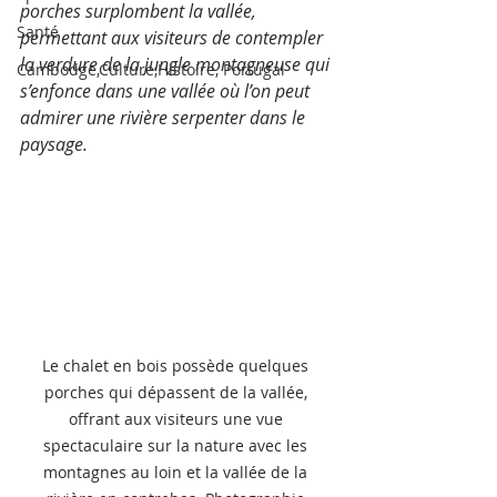
porches surplombent la vallée, 
Santé
permettant aux visiteurs de contempler 
la verdure de la jungle montagneuse qui 
Cambodge,Culture,Histoire, Portugal
s’enfonce dans une vallée où l’on peut 
admirer une rivière serpenter dans le 
paysage.
Le chalet en bois possède quelques 
porches qui dépassent de la vallée, 
offrant aux visiteurs une vue 
spectaculaire sur la nature avec les 
montagnes au loin et la vallée de la 