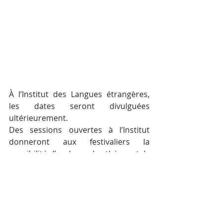
À l’Institut des Langues étrangères, 
les dates seront divulguées 
ultérieurement.
Des sessions ouvertes à l’Institut 
donneront aux festivaliers la 
possibilité d’explorer des thèmes tels 
que la liberté et l’espoir, l’inclusion et 
le plaidoyer. Un dialogue approfondi 
et passionnant entre les générations 
sera possible par le biais d’ateliers 
pratiques et de discussions animées 