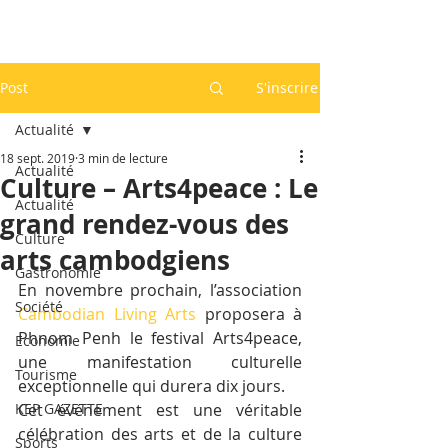
Post
S'inscrire
Actualité
18 sept. 2019
3 min de lecture
Actualité
Culture – Arts4peace : Le
Actualité
grand rendez-vous des
Culture
arts cambodgiens
Gastronomie
En novembre prochain, l’association 
Société
Cambodian Living Arts
 proposera à 
Phnom Penh le festival Arts4peace, 
Economie
une manifestation culturelle 
Tourisme
exceptionnelle qui durera dix jours.
KEP GAZETTE
Cet événement est une véritable 
célébration des arts et de la culture 
Sports