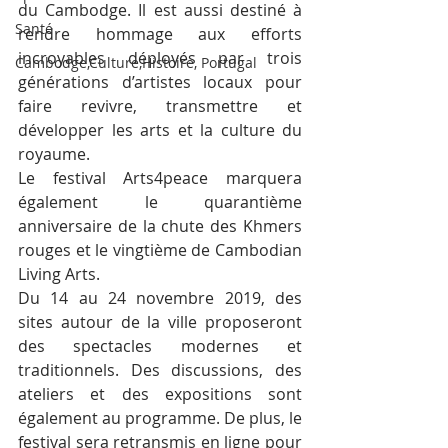
du Cambodge. Il est aussi destiné à 
Santé
rendre hommage aux efforts 
incroyables déployés par trois 
Cambodge,Culture,Histoire, Portugal
générations d’artistes locaux pour 
faire revivre, transmettre et 
développer les arts et la culture du 
royaume.
Le festival Arts4peace marquera 
également le quarantième 
anniversaire de la chute des Khmers 
rouges et le vingtième de Cambodian 
Living Arts.
Du 14 au 24 novembre 2019, des 
sites autour de la ville proposeront 
des spectacles modernes et 
traditionnels. Des discussions, des 
ateliers et des expositions sont 
également au programme. De plus, le 
festival sera retransmis en ligne pour 