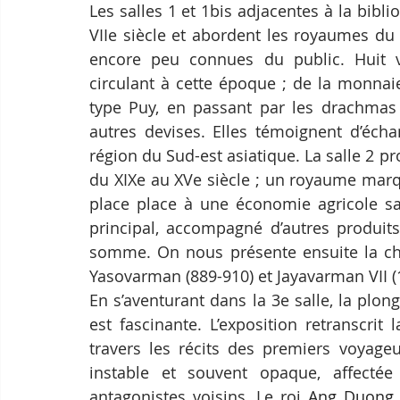
Les salles 1 et 1bis adjacentes à la bibli
VIIe siècle et abordent les royaumes du
encore peu connues du public. Huit vi
circulant à cette époque ; de la monnai
type Puy, en passant par les drachmas
autres devises. Elles témoignent d’écha
région du Sud-est asiatique. La salle 2 p
du XIXe au XVe siècle ; un royaume marqu
place place à une économie agricole sans
principal, accompagné d’autres produits
somme. On nous présente ensuite la ch
Yasovarman (889-910) et Jayavarman VII (
En s’aventurant dans la 3e salle, la plo
est fascinante. L’exposition retranscrit
travers les récits des premiers voyage
instable et souvent opaque, affectée
antagonistes voisins. Le roi 
Ang Duong, é