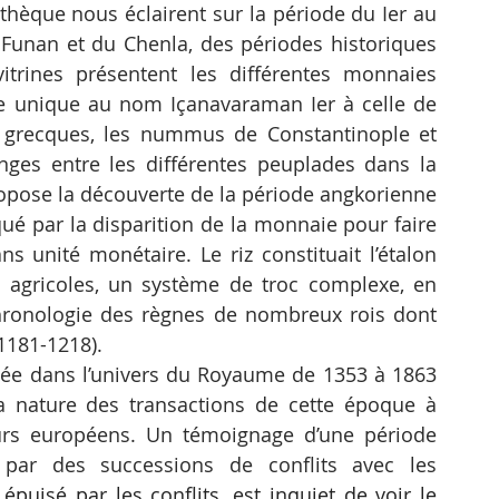
othèque nous éclairent sur la période du Ier au 
 Funan et du Chenla, des périodes historiques 
trines présentent les différentes monnaies 
e unique au nom Içanavaraman Ier à celle de 
 grecques, les nummus de Constantinople et 
nges entre les différentes peuplades dans la 
ropose la découverte de la période angkorienne 
é par la disparition de la monnaie pour faire 
 unité monétaire. Le riz constituait l’étalon 
 agricoles, un système de troc complexe, en 
ronologie des règnes de nombreux rois dont 
1181-1218). 
ngée dans l’univers du Royaume de 1353 à 1863 
 la nature des transactions de cette époque à 
urs européens. Un témoignage d’une période 
 par des successions de conflits avec les 
puisé par les conflits, est inquiet de voir le 