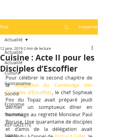
Post
S'inscrire
Actualité
12 janv. 2019
2 min de lecture
Actualité
Cuisine : Acte II pour les
Actualité
Disciples d’Escoffier
Culture
Pour célébrer le second chapitre de 
Gastronomie
la 
délégation du Cambodge des 
Disciples d’Escoffier
, le chef Sopheak 
Société
Pov du Topaz avait préparé jeudi 
Economie
dernier un somptueux dîner en 
hommage au regretté Monsieur Paul 
Tourisme
Bocuse. Une quarantaine de disciples 
KEP GAZETTE
et d’amis de la délégation avait 
Sports
répondu à l’appel de 
Richard Gillet
, le 