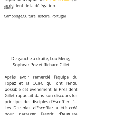
président de la délégation.
Santé
Cambodge,Culture,Histoire, Portugal
De gauche à droite, Luu Meng, 
Sopheak Pov et Richard Gillet
Après avoir remercié l’équipe du 
Topaz et la CCIFC qui ont rendu 
possible cet événement, le Président 
Gillet rappelait dans son discours les 
principes des disciples d’Escoffier : ”…
Les Disciples d’Escoffier a été créé 
pour partager l’esprit d’Auguste 