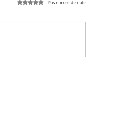
Noté 0 étoile sur 5.
Pas encore de note
e, sport-roi à
Bou Meng : le peintre qu
 Stade
a survécu en dessinant 
 de Phnom
visage de ses bourreaux
Un des sept survivants 
Tuol Sleng