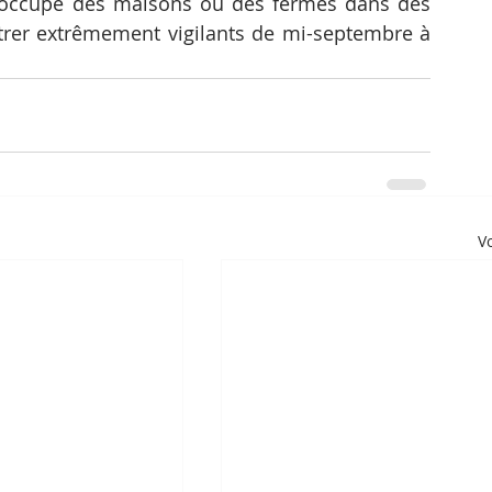
 occupe des maisons ou des fermes dans des 
trer extrêmement vigilants de mi-septembre à 
Vo