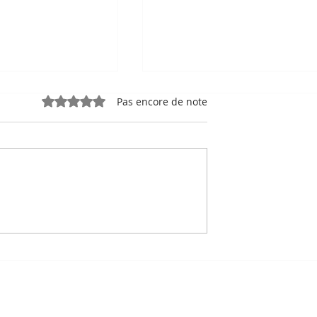
Noté 0 étoile sur 5.
Pas encore de note
e, sport-roi à
Bou Meng : le peintre qu
 Stade
a survécu en dessinant 
 de Phnom
visage de ses bourreaux
Un des sept survivants 
Tuol Sleng