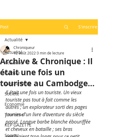
Post
S'inscrire
Actualité
Chroniqueur
Actualité
12 août 2022
3 min de lecture
Archive & Chronique : Il
Actualité
était une fois un
Culture
touriste au Cambodge…
Gastronomie
Il était une fois un touriste. Un vieux 
Société
touriste pas tout à fait comme les 
Economie
autres ; un explorateur sorti des pages 
jaunies d’un livre d’aventure du siècle 
Tourisme
passé. Longue barbe blanche ébouriffée 
KEP GAZETTE
et cheveux en bataille ; ses bras 
Sports
semblaient trop longs pour ce petit 