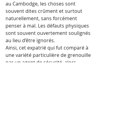
au Cambodge, les choses sont 
souvent dites crûment et surtout 
naturellement, sans forcément 
penser à mal. Les défauts physiques 
sont souvent ouvertement soulignés 
au lieu d’être ignorés.  
Ainsi, cet expatrié qui fut comparé à 
une variété particulière de grenouille 
par un agent de sécurité, alors 
même qu’il posait sa valise sur le 
tapis roulant du scanner de bagages 
de l’aéroport de Phnom Penh. Quelle 
ne fut pas la surprise de la jeune fille, 
assez forte de corpulence, de voir 
que le Barang l’avait comprise et se 
mettait, à son tour, à la comparer à 
un animal, en l’occurrence une « 
grosse vache » ! 
Cette dernière remarque fit éclater 