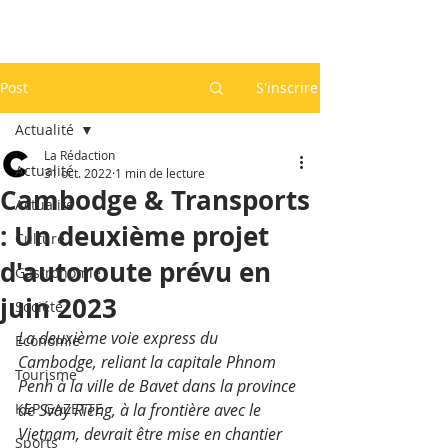
Post
S'inscrire
Actualité
La Rédaction
Actualité
31 oct. 2022
1 min de lecture
Cambodge & Transports
Actualité
: Un deuxième projet
Culture
d'autoroute prévu en
Gastronomie
juin 2023
Société
La deuxième voie express du 
Economie
Cambodge, reliant la capitale Phnom 
Tourisme
Penh à la ville de Bavet dans la province 
KEP GAZETTE
de Svay Rieng, à la frontière avec le 
Vietnam, devrait être mise en chantier 
Sports