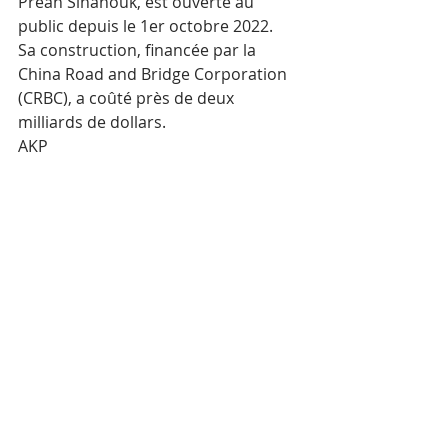
Preah Sihanouk, est ouverte au 
public depuis le 1er octobre 2022.  
Sa construction, financée par la 
China Road and Bridge Corporation 
(CRBC), a coûté près de deux 
milliards de dollars.
AKP
Mots-clés :
Cambodge
Actualité
Économie
Transports
Posts récents
Voir tout