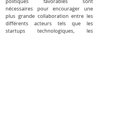
politiques favorables sont 
nécessaires pour encourager une 
plus grande collaboration entre les 
différents acteurs tels que les 
startups technologiques, les 
incubateurs, les clusters de MPME, 
les institutions financières, le 
gouvernement et les autres 
partenaires du développement. 
Un exemple d’initiative multipartite 
est l’initiative 
eTrade for All
, qui met 
en place des réseaux durables dans 
les pays en développement afin de 
rendre l’économie numérique plus 
inclusive. eTrade for Women, une 
retombée majeure de cette initiative, 
travaille avec des femmes 
entrepreneurs numériques de 
premier plan dans ces pays par le 