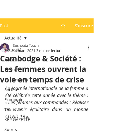
Post
S'inscrire
Actualité
Socheata Touch
Actualité
14 mars 2021
3 min de lecture
Cambodge & Société :
Actualité
Les femmes ouvrent la
Culture
voie en temps de crise
Gastronomie
La journée internationale de la femme a 
Société
été célébrée cette année avec le thème : 
Economie
« Les femmes aux commandes : Réaliser 
un avenir égalitaire dans un monde 
Tourisme
COVID-19 ». 
KEP GAZETTE
Sports