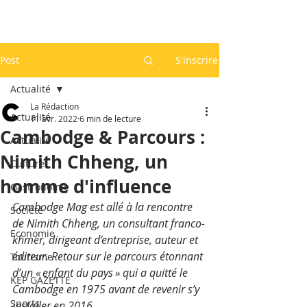
Post
S'inscrire
Actualité
La Rédaction
Actualité
11 avr. 2022
6 min de lecture
Cambodge & Parcours :
Actualité
Nimith Chheng, un
Culture
homme d'influence
Gastronomie
Cambodge Mag est allé à la rencontre 
Société
de Nimith Chheng, un consultant franco-
Economie
khmer, dirigeant d’entreprise, auteur et 
éditeur. Retour sur le parcours étonnant 
Tourisme
d’un « enfant du pays » qui a quitté le 
KEP GAZETTE
Cambodge en 1975 avant de revenir s’y 
Sports
installer en 2016.