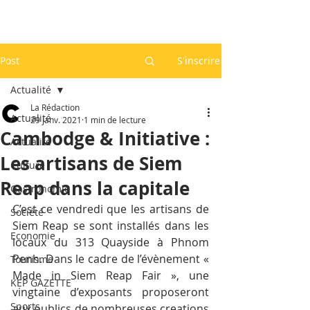
Post
S'inscrire
Actualité
La Rédaction
Actualité
29 janv. 2021
1 min de lecture
Cambodge & Initiative :
Actualité
Les artisans de Siem
Culture
Reap dans la capitale
Gastronomie
C’est ce vendredi que les artisans de 
Société
Siem Reap se sont installés dans les 
Economie
locaux du 313 Quayside à Phnom 
Penh. Dans le cadre de l’évènement « 
Tourisme
Made in Siem Reap Fair », une 
KEP GAZETTE
vingtaine d’exposants proposeront 
Sports
aux publics de nombreuses creations 