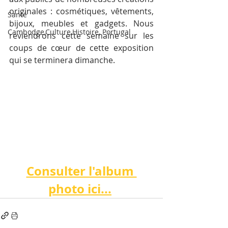
originales : cosmétiques, vêtements, 
Santé
bijoux, meubles et gadgets. Nous 
Cambodge,Culture,Histoire, Portugal
reviendrons cette semaine sur les 
coups de cœur de cette exposition 
qui se terminera dimanche.
Consulter l'album 
photo ici...