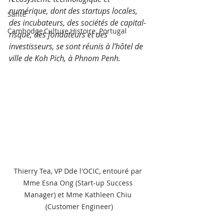
numérique, dont des startups locales, 
Santé
des incubateurs, des sociétés de capital-
Cambodge,Culture,Histoire, Portugal
risque, des fondateurs et des 
investisseurs, se sont réunis à l’hôtel de 
ville de Koh Pich, à Phnom Penh.
Thierry Tea, VP Dde l'OCIC, entouré par 
Mme Esna Ong (Start-up Success 
Manager) et Mme Kathleen Chiu 
(Customer Engineer)