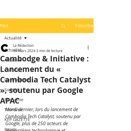
Post
S'inscrire
Actualité
La Rédaction
Actualité
14 mars 2024
3 min de lecture
Cambodge & Initiative :
Actualité
Lancement du «
Culture
Cambodia Tech Catalyst
Gastronomie
», soutenu par Google
Société
APAC
Economie
Mardi dernier, lors du lancement de 
Tourisme
Cambodia Tech Catalyst, soutenu par 
KEP GAZETTE
Google, plus de 250 acteurs de 
Sports
l’écosystème technologique et 