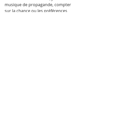
musique de propagande, compter 
sur la chance ou les préférences 
individuelles des soldats, cacher 
leurs instruments et préserver les 
traditions orales. La survie 
dépendait souvent de la vivacité 
d'esprit, de la capacité d'adaptation 
et, dans de nombreux cas, de la 
chance pure, alors que le régime 
ciblait systématiquement les artistes.
Renaissance et 
résilience
Malgré cette dévastation, la culture 
cambodgienne a fait preuve d'une 
résilience remarquable. Dans les 
camps de réfugiés et au sein de la 
diaspora, les survivants ont 