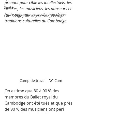
prenant pour cible les intellectuels, les 
Santé
artistes, les musiciens, les danseurs et 
toute personne associée aux riches 
Cambodge,Culture,Histoire, Portugal
traditions culturelles du Cambodge. 
Camp de travail. DC Cam
On estime que 80 à 90 % des 
membres du Ballet royal du 
Cambodge ont été tués et que près 
de 90 % des musiciens ont péri 