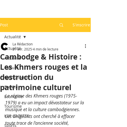
Post
S'inscrire
Actualité
La Rédaction
Actualité
21 avr. 2025
4 min de lecture
Cambodge & Histoire :
Actualité
Les Khmers rouges et la
Culture
destruction du
Gastronomie
patrimoine culturel
Société
Le régime des Khmers rouges (1975-
Economie
1979) a eu un impact dévastateur sur la 
Tourisme
musique et la culture cambodgiennes. 
KEP GAZETTE
Les dirigeants ont cherché à effacer 
toute trace de l'ancienne société, 
Sports