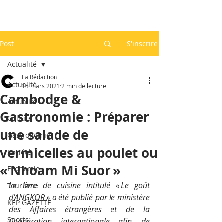
Post
S'inscrire
Actualité
La Rédaction
Actualité
15 mars 2021
2 min de lecture
Cambodge &
Actualité
Gastronomie : Préparer
Culture
une salade de
Gastronomie
vermicelles au poulet ou
Société
« Nhoam Mi Suor »
Economie
Le livre de cuisine intitulé « Le goût 
Tourisme
d’ANGKOR » a été publié par le ministère 
KEP GAZETTE
des Affaires étrangères et de la 
Sports
Coopération internationale afin de 