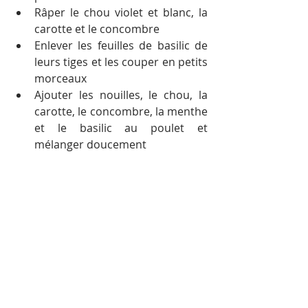
Râper le chou violet et blanc, la 
carotte et le concombre
Enlever les feuilles de basilic de 
leurs tiges et les couper en petits 
morceaux
Ajouter les nouilles, le chou, la 
carotte, le concombre, la menthe 
et le basilic au poulet et 
mélanger doucement 
Arroser de toek trei bok et 
mélanger
Ajouter sel, sucre et arachides et 
mélanger  à nouveau
Répartir la salade dans des 
assiettes et servir 
immédiatement
Avec l’aimable autorisation de 
Cambodianess