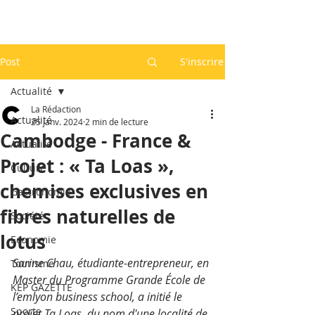
Post
S'inscrire
Actualité
La Rédaction
Actualité
25 janv. 2024
2 min de lecture
Cambodge - France &
Actualité
Projet : « Ta Loas »,
Culture
chemises exclusives en
Gastronomie
fibres naturelles de
Société
lotus
Economie
Sarine Chau, étudiante-entrepreneur, en 
Tourisme
Master du Programme Grande École de 
KEP GAZETTE
l’emlyon business school, a initié le 
Sports
projet Ta Loas, du nom d'une localité de 