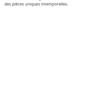
des pièces uniques intemporelles.
Le premier prototype a été dessiné par 
une étudiante française de l’école ESMOD 
Paris et confectionné par l’atelier social 
Fairsew à Phnom Penh
Savoir-faire
Les chemises de luxe franco-
khmères, mêlant savoir-faire 