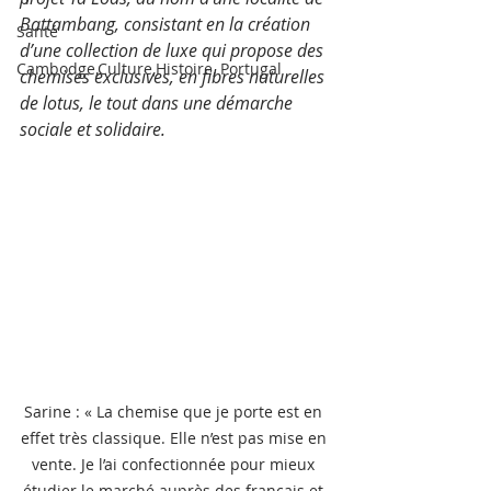
Battambang, consistant en la création 
Santé
d’une collection de luxe qui propose des 
Cambodge,Culture,Histoire, Portugal
chemises exclusives, en fibres naturelles 
de lotus, le tout dans une démarche 
sociale et solidaire.
Sarine : « La chemise que je porte est en 
effet très classique. Elle n’est pas mise en 
vente. Je l’ai confectionnée pour mieux 
étudier le marché auprès des français et 