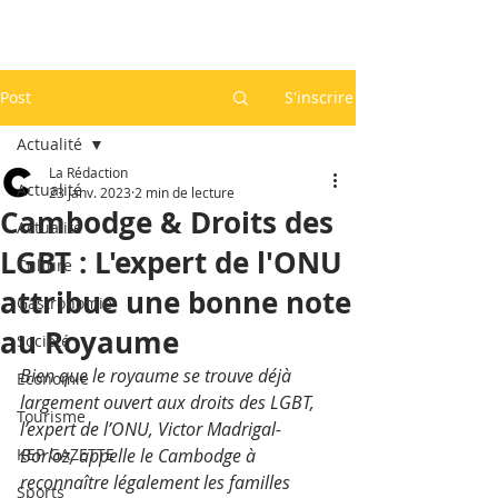
Post
S'inscrire
Actualité
La Rédaction
Actualité
23 janv. 2023
2 min de lecture
Cambodge & Droits des
Actualité
LGBT : L'expert de l'ONU
Culture
attribue une bonne note
Gastronomie
au Royaume
Société
Bien que le royaume se trouve déjà 
Economie
largement ouvert aux droits des LGBT, 
Tourisme
l’expert de l’ONU, Victor Madrigal-
KEP GAZETTE
Borloz, appelle le Cambodge à 
reconnaître légalement les familles 
Sports