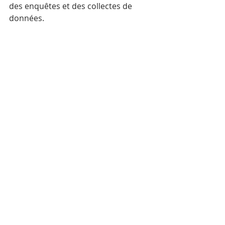
des enquêtes et des collectes de 
données. 
Il souligne également que « la pleine 
participation des communautés 
concernées et des organisations de 
la société civile à la conception, à la 
mise en œuvre et à l'évaluation des 
politiques publiques est un élément 
indispensable à ces mesures ».
Il encourage aussi le gouvernement 
à reconnaître rapidement les 