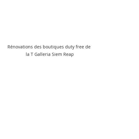
Rénovations des boutiques duty free de 
la T Galleria Siem Reap
Le projet du siège de Toyota en 2019