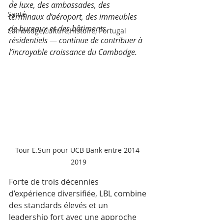
de luxe, des ambassades, des 
Santé
terminaux d’aéroport, des immeubles 
de bureaux et des bâtiments 
Cambodge,Culture,Histoire, Portugal
résidentiels — continue de contribuer à 
l’incroyable croissance du Cambodge.
Tour E.Sun pour UCB Bank entre 2014-
2019
Forte de trois décennies 
d’expérience diversifiée, LBL combine 
des standards élevés et un 
leadership fort avec une approche 