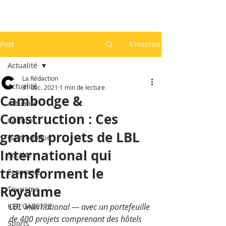
Post
S'inscrire
Actualité
La Rédaction
Actualité
31 déc. 2021
1 min de lecture
Cambodge &
Actualité
Construction : Ces
Culture
grands projets de LBL
Gastronomie
International qui
Société
transforment le
Economie
Royaume
Tourisme
KEP GAZETTE
LBL International — avec un portefeuille 
de 400 projets comprenant des hôtels 
Sports