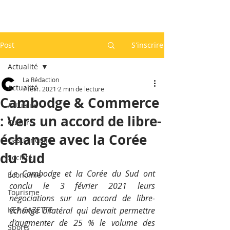
Post
S'inscrire
Actualité
La Rédaction
Actualité
7 févr. 2021
2 min de lecture
Cambodge & Commerce
Actualité
: Vers un accord de libre-
Culture
échange avec la Corée
Gastronomie
du Sud
Société
Le Cambodge et la Corée du Sud ont 
Economie
conclu le 3 février 2021 leurs 
Tourisme
négociations sur un accord de libre-
KEP GAZETTE
échange bilatéral qui devrait permettre 
d'augmenter de 25 % le volume des 
Sports