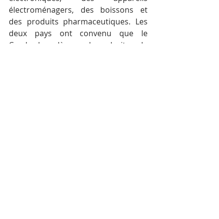
électroménagers, des boissons et 
des produits pharmaceutiques. Les 
deux pays ont convenu que le 
Cambodge lèvera les droits de 
douane sur 93,8 % de tous les 
produits en provenance de Corée du 
Sud tandis que la Corée du Sud 
éliminera les droits sur 95,6 % de 
toutes les exportations du 
Cambodge.
Mots-clés :
Cambodge
Actualité
Économie
Posts récents
Voir tout