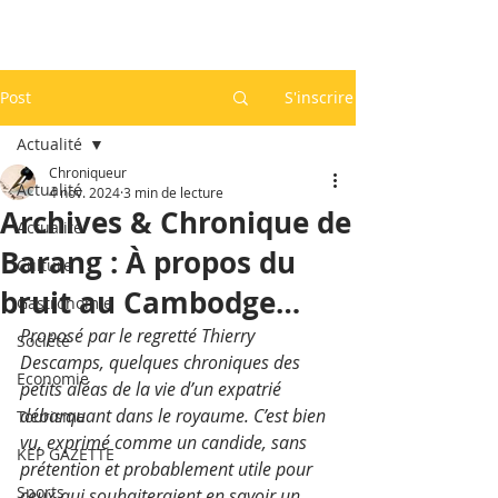
Post
S'inscrire
Actualité
Chroniqueur
Actualité
4 nov. 2024
3 min de lecture
Archives & Chronique de
Actualité
Barang : À propos du
Culture
bruit au Cambodge…
Gastronomie
Proposé par le regretté Thierry 
Société
Descamps, quelques chroniques des 
Economie
petits aléas de la vie d’un expatrié 
débarquant dans le royaume. C’est bien 
Tourisme
vu, exprimé comme un candide, sans 
KEP GAZETTE
prétention et probablement utile pour 
Sports
ceux qui souhaiteraient en savoir un 