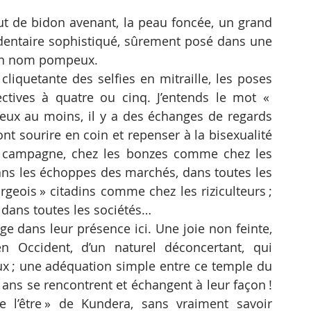
ut de bidon avenant, la peau foncée, un grand 
dentaire sophistiqué, sûrement posé dans une 
 un nom pompeux. 
liquetante des selfies en mitraille, les poses 
ectives à quatre ou cinq. J’entends le mot « 
 eux au moins, il y a des échanges de regards 
t sourire en coin et repenser à la bisexualité 
la campagne, chez les bonzes comme chez les 
ns les échoppes des marchés, dans toutes les 
geois » citadins comme chez les riziculteurs ; 
dans toutes les sociétés… 
e dans leur présence ici. Une joie non feinte, 
 Occident, d’un naturel déconcertant, qui 
x ; une adéquation simple entre ce temple du 
e ans se rencontrent et échangent à leur façon ! 
e l’être » de Kundera, sans vraiment savoir 