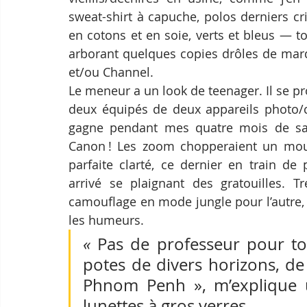
sweat-shirt à capuche, polos derniers c
en cotons et en soie, verts et bleus — to
arborant quelques copies drôles de mar
et/ou Channel.  
Le meneur a un look de teenager. Il se p
deux équipés de deux appareils photo/c
gagne pendant mes quatre mois de sai
Canon ! Les zoom chopperaient un mous
parfaite clarté, ce dernier en train de
arrivé se plaignant des gratouilles. Tr
camouflage en mode jungle pour l’autre, i
les humeurs. 
« 
Pas de professeur pour tou
potes de divers horizons, de 
Phnom Penh », m’explique u
lunettes à gros verres.