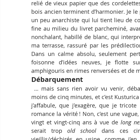
relié de vieux papier que des cordelette
bois ancien terminent d’harmonier. Je le 
un peu anarchiste qui lui tient lieu de co
fine au milieu du livret parcheminé, ava
nonchalant, habillé de blanc, qui interp
ma terrasse, rassuré par les prédilecti
Dans un calme absolu, seulement pertu
foisonne d’idées neuves, je flotte 
amphigouris en rimes renversées et de m
Débarquement
 … mais sans rien avoir vu venir, débarque une soixantaine de jeunes garçons, en 
moins de cinq minutes, et c’est Kusturica q
j’affabule, que j’exagère, que je tricote 
romance la vérité ! Non, c’est une vague,
vingt et vingt-cinq ans à vue de 
long ne
serait trop 
old school
 dans ces cir
vieillis/déchirés en usine, comme j’en