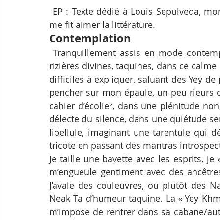
 EP : Texte dédié à Louis Sepulveda, mort du Coronavirus, qui fut un des écrivains qui 
me fit aimer la littérature. 
Contemplation
 Tranquillement assis en mode contemplatif, sirotant une Cambodia glacée face aux 
rizières divines, taquines, dans ce calme
difficiles à expliquer, saluant des Yey d
pencher sur mon épaule, un peu rieurs d
cahier d’écolier, dans une plénitude nonc
délecte du silence, dans une quiétude ser
libellule, imaginant une tarentule qui 
tricote en passant des mantras introspecti
Je taille une bavette avec les esprits, je 
m’engueule gentiment avec des ancêtres 
J’avale des couleuvres, ou plutôt des N
Neak Ta d’humeur taquine. La « Yey Khma
m’impose de rentrer dans sa cabane/autel 