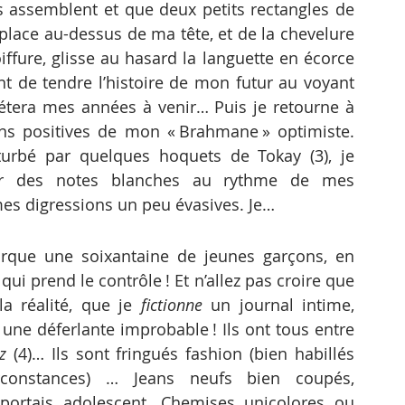
s assemblent et que deux petits rectangles de 
place au-dessus de ma tête, et de la chevelure 
iffure, glisse au hasard la languette en écorce 
nt de tendre l’histoire de mon futur au voyant 
rétera mes années à venir… Puis je retourne à 
ons positives de mon « Brahmane » optimiste. 
rbé par quelques hoquets de Tokay (3), je 
sur des notes blanches au rythme de mes 
es digressions un peu évasives. Je…
ui prend le contrôle ! Et n’allez pas croire que 
la réalité, que je 
fictionne
 un journal intime, 
 une déferlante improbable ! Ils ont tous entre 
z
 (4)… Ils sont fringués fashion (bien habillés 
constances) … Jeans neufs bien coupés, 
 portais adolescent. Chemises unicolores ou 