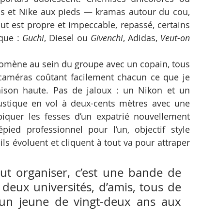
ris et Nike aux pieds — kramas autour du cou, 
ut est propre et impeccable, repassé, certains 
que : 
Guchi
, Diesel ou 
Givenchi
, Adidas, 
Veut-on
romène au sein du groupe avec un copain, tous 
améras coûtant facilement chacun ce que je 
son haute. Pas de jaloux : un Nikon et un 
tique en vol à deux-cents mètres avec une 
 piquer les fesses d’un expatrié nouvellement 
épied professionnel pour l’un, objectif style 
ls évoluent et cliquent à tout va pour attraper 
t organiser, c’est une bande de 
deux universités, d’amis, tous de 
n jeune de vingt-deux ans aux 