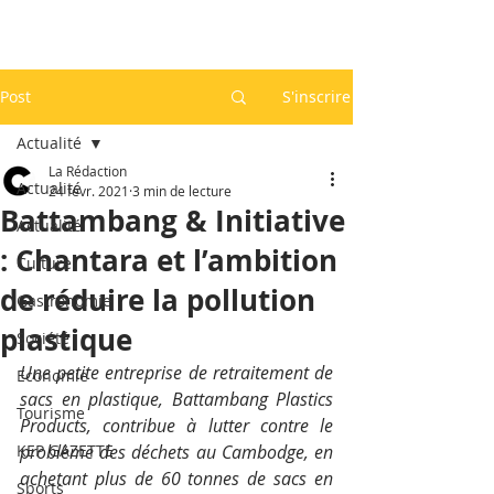
Post
S'inscrire
Actualité
La Rédaction
Actualité
24 févr. 2021
3 min de lecture
Battambang & Initiative
Actualité
: Chantara et l’ambition
Culture
de réduire la pollution
Gastronomie
plastique
Société
Une petite entreprise de retraitement de 
Economie
sacs en plastique, Battambang Plastics 
Tourisme
Products, contribue à lutter contre le 
KEP GAZETTE
problème des déchets au Cambodge, en 
achetant plus de 60 tonnes de sacs en 
Sports