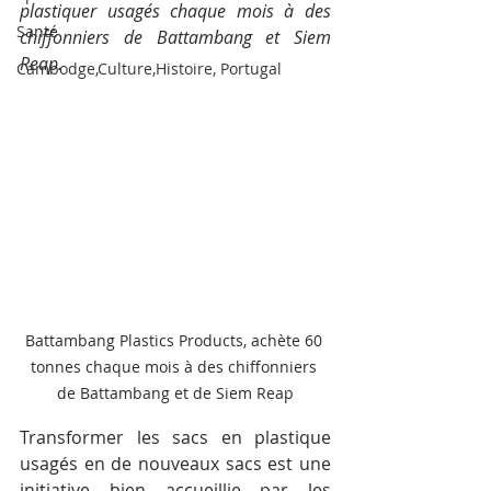
plastiquer usagés chaque mois à des 
Santé
chiffonniers de Battambang et Siem 
Reap. 
Cambodge,Culture,Histoire, Portugal
Battambang Plastics Products, achète 60 
tonnes chaque mois à des chiffonniers 
de Battambang et de Siem Reap
Transformer les sacs en plastique 
usagés en de nouveaux sacs est une 
initiative bien accueillie par les 