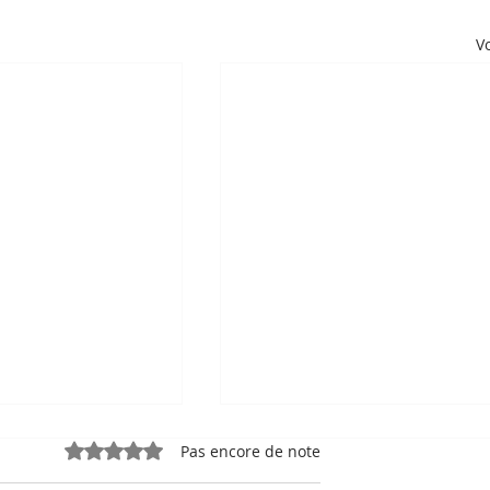
Vo
Noté 0 étoile sur 5.
Pas encore de note