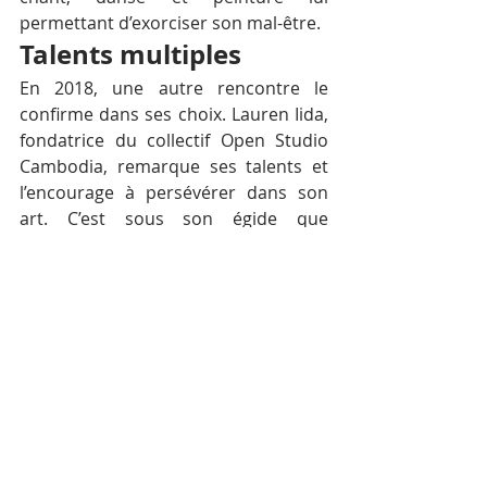
permettant d’exorciser son mal-être.
Talents multiples
En 2018, une autre rencontre le 
confirme dans ses choix. Lauren Iida, 
fondatrice du collectif Open Studio 
Cambodia, remarque ses talents et 
l’encourage à persévérer dans son 
art. C’est sous son égide que 
l’exposition « The Space Between » 
avait été organisée en 2019, 
marquant l’installation de l’Open 
Studio dans la cité des temples, 
expérience qui se renouvelle 
aujourd’hui avec cette exposition « 
Tomorrow is a new day » dans la 
capitale, Morn Chear pratique la 
linogravure, mais aussi la danse 
contemporaine, le dessin et le chant.