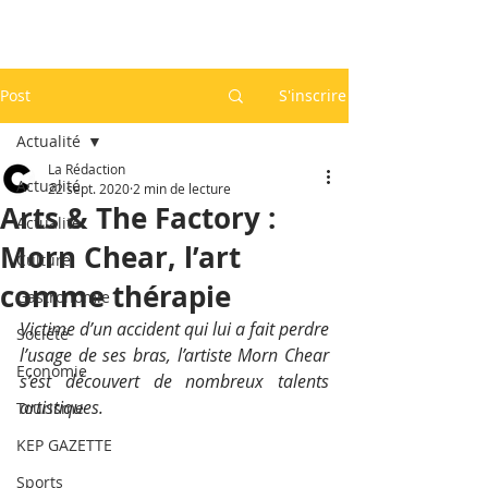
Post
S'inscrire
Actualité
La Rédaction
Actualité
22 sept. 2020
2 min de lecture
Arts & The Factory :
Actualité
Morn Chear, l’art
Culture
comme thérapie
Gastronomie
Victime d’un accident qui lui a fait perdre 
Société
l’usage de ses bras, l’artiste Morn Chear 
Economie
s’est découvert de nombreux talents 
artistiques.
Tourisme
KEP GAZETTE
Sports