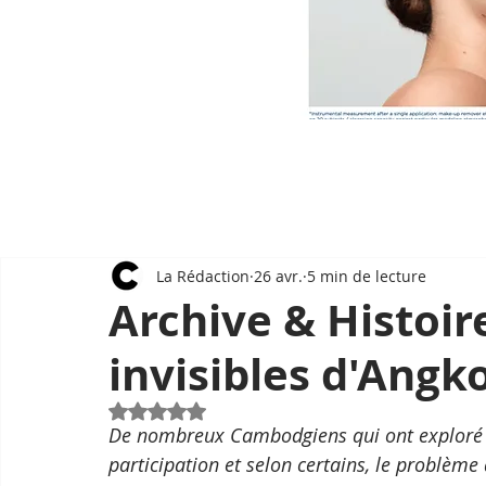
La Rédaction
26 avr.
5 min de lecture
Archive & Histoir
invisibles d'Angk
Noté NaN étoiles sur 5.
De nombreux Cambodgiens qui ont exploré le
participation et selon certains, le problèm