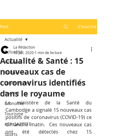
Post
S'inscrire
Actualité
La Rédaction
Actualité
12 juil. 2020
1 min de lecture
Actualité & Santé : 15
Actualité
nouveaux cas de
Culture
coronavirus identifiés
Gastronomie
dans le royaume
Société
Le ministère de la Santé du 
Economie
Cambodge a signalé 15 nouveaux cas 
Tourisme
positifs de coronavirus (COVID-19) ce 
KEP GAZETTE
dimanche matin.  Ces nouveaux cas 
ont été détectés chez 15 
Sports