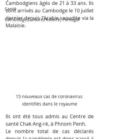
Cambodgiens âgés de 21 à 33 ans. Ils 
Santé
sont arrivés au Cambodge le 10 juillet 
dernier depuis l’Arabie saoudite via la 
Cambodge,Culture,Histoire, Portugal
Malaisie.
15 nouveaux cas de coronavirus 
identifiés dans le royaume
Ils ont été tous admis au Centre de 
santé Chak Ang-rè, à Phnom Penh.
Le nombre total de cas déclarés 
depuis la pandémie est donc passé à 