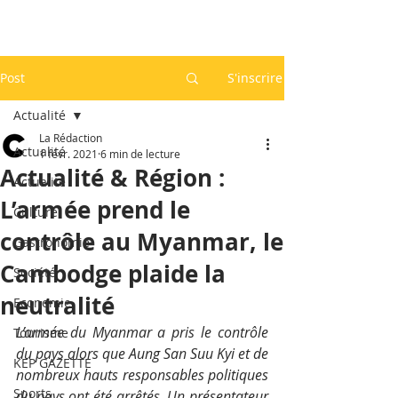
Post
S'inscrire
Actualité
La Rédaction
Actualité
1 févr. 2021
6 min de lecture
Actualité & Région :
Actualité
L’armée prend le
Culture
contrôle au Myanmar, le
Gastronomie
Cambodge plaide la
Société
neutralité
Economie
L’armée du Myanmar a pris le contrôle 
Tourisme
du pays alors que Aung San Suu Kyi et de 
KEP GAZETTE
nombreux hauts responsables politiques 
Sports
du pays ont été arrêtés. Un présentateur 