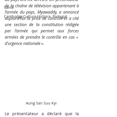
de la chaîne de télévision appartenant à 
Santé
l’armée du pays, Myawaddy, a annoncé 
Cambodge,Culture,Histoire, Portugal
aujourd'hui la prise de contrôle et a cité 
une section de la constitution rédigée 
par l’armée qui permet aux forces 
armées de prendre le contrôle en cas « 
d’urgence nationale ».
Aung San Suu Kyi 
Le présentateur a déclaré que la 