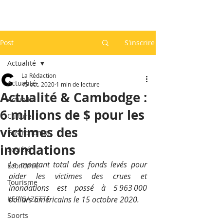
Post
S'inscrire
Actualité
La Rédaction
Actualité
15 oct. 2020
1 min de lecture
Actualité & Cambodge :
Actualité
6 millions de $ pour les
Culture
victimes des
Gastronomie
inondations
Société
Le montant total des fonds levés pour 
Economie
aider les victimes des crues et 
Tourisme
inondations est passé à 5 963 000 
KEP GAZETTE
dollars américains le 15 octobre 2020.
Sports