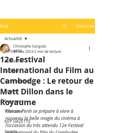
Post
S'inscrire
Actualité
Christophe Gargiulo
Actualité
24 mai 2023
2 min de lecture
12e Festival
Actualité
International du Film au
Culture
Cambodge : Le retour de
Gastronomie
Matt Dillon dans le
Société
Royaume
Economie
Phnom Penh se prépare à vivre à 
Tourisme
nouveau la belle magie du cinéma à 
KEP GAZETTE
l'occasion du très attendu 12e Festival 
Sports
international du film du Cambodge 