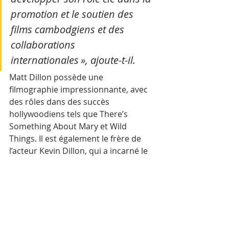
promotion et le soutien des 
films cambodgiens et des 
collaborations 
internationales », ajoute-t-il.
Matt Dillon possède une 
filmographie impressionnante, avec 
des rôles dans des succès 
hollywoodiens tels que There’s 
Something About Mary et Wild 
Things. Il est également le frère de 
l’acteur Kevin Dillon, qui a incarné le 
célèbre personnage « Johnny 
Drama » dans la série télévisée 
Entourage. Matt Dillon a également 
été nommé pour un Golden Globe et 
un Academy Award pour son rôle 
dans le sulfureux Crash. 