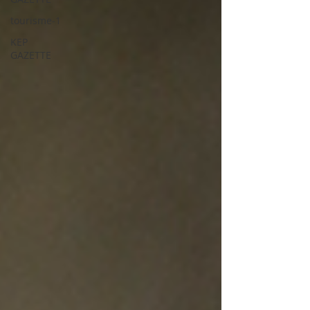
tourisme-1
KEP
GAZETTE