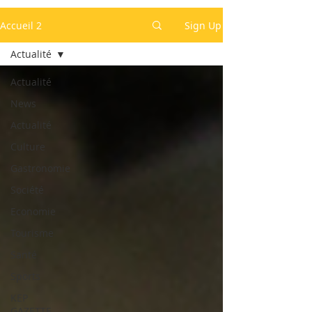
Accueil 2
Sign Up
Actualité
Actualité
News
Actualité
Culture
Gastronomie
Société
Economie
Tourisme
Santé
Sports
KEP
GAZETTE