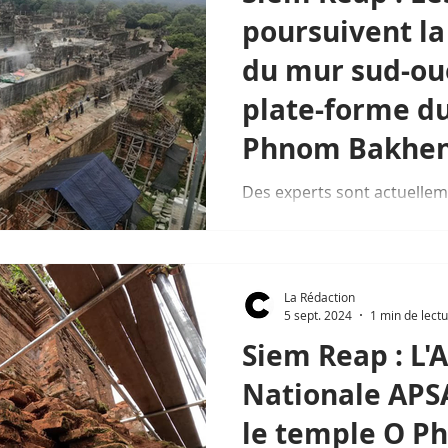
poursuivent la
du mur sud-oue
plate-forme d
Phnom Bakhe
Des experts sont actuellem
restauration du mur sud-ou
forme du temple de Phnom
La Rédaction
5 sept. 2024
1 min de lect
Siem Reap : L'
Nationale APS
le temple O Ph