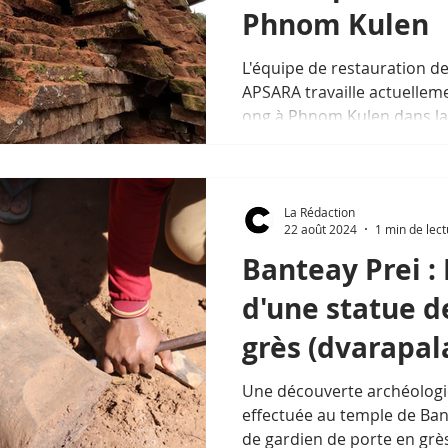
Phnom Kulen
L'équipe de restauration de
APSARA travaille actuellem
ong à Phnom Kulen dans la 
La Rédaction
22 août 2024
1 min de lec
Banteay Prei :
d'une statue d
grès (dvarapal
Une découverte archéologi
effectuée au temple de Ban
de gardien de porte en grès