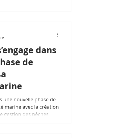
ure
’engage dans
phase de
sa
arine
 une nouvelle phase de
té marine avec la création
e gestion des pêches
rovinces de Kampot, Kep