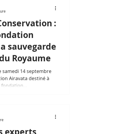
ture
onservation :
fondation
la sauvegarde
 du Royaume
e samedi 14 septembre
tion Airavata destiné à
 fondation...
ure
s experts