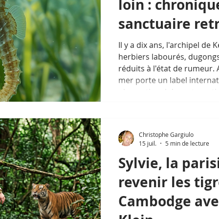
loin : chroniqu
sanctuaire ret
Il y a dix ans, l'archipel de
herbiers labourés, dugong
réduits à l'état de rumeur.
mer porte un label internat
plan national de restauratio
pêcheurs y voient revenir d
croyaient perdues à jamais
décennies d'obstination qui
Christophe Gargiulo
du golfe l'une des plus bell
15 juil.
5 min de lecture
conservation marine d'Asie
Sylvie, la paris
revenir les tig
Cambodge avec