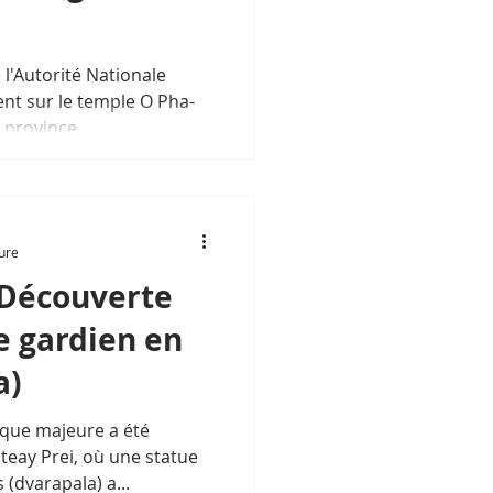
 l'Autorité Nationale
ent sur le temple O Pha-
province...
ture
 Découverte
e gardien en
a)
que majeure a été
teay Prei, où une statue
 (dvarapala) a...