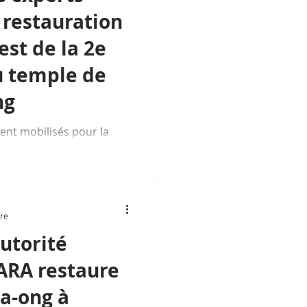
 restauration
st de la 2e
u temple de
ng
ent mobilisés pour la
est de la deuxième plate-
 Bakheng...
ure
Autorité
ARA restaure
a-ong à