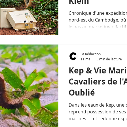
Klein
Chronique d'une expédition
nord-est du Cambodge, où l
le pas au marketing olfactif
noms ont été changés pour
la dignité) des personnes 
La Rédaction
11 mai
5 min de lecture
Kep & Vie Mari
Cavaliers de l'
Oublié
Dans les eaux de Kep, une 
reprend possession de ses 
marines — et redonne espo