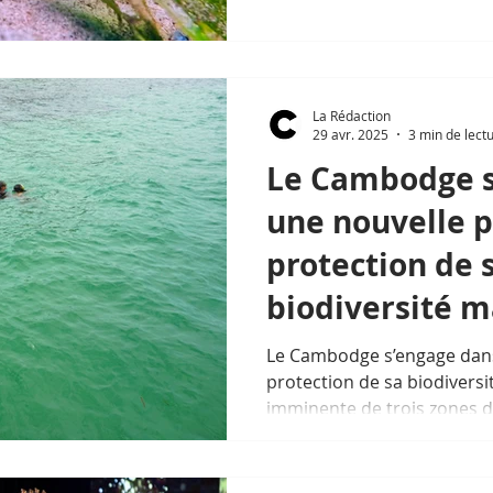
La Rédaction
29 avr. 2025
3 min de lect
Le Cambodge s
une nouvelle 
protection de 
biodiversité m
Le Cambodge s’engage dans
protection de sa biodiversi
imminente de trois zones d
marines (MFMA) dans les p
et Koh Kong.