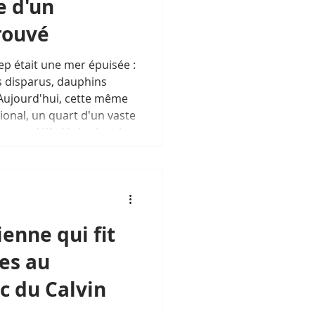
e d'un
rouvé
 Kep était une mer épuisée :
s disparus, dauphins
 Aujourd'hui, cette même
ional, un quart d'un vaste
n est déjà déployé, et les
es espèces qu'ils
. Retour sur deux
 ont fait de ce coin oublié
es réussites de
ienne qui fit
res au
 du Calvin