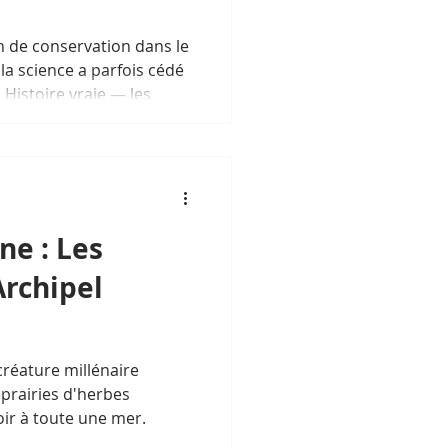
 de conservation dans le
a science a parfois cédé
. Histoire vraie — les
 préserver l'anonymat (et
concernées.
ne : Les
Archipel
créature millénaire
prairies d'herbes
ir à toute une mer.