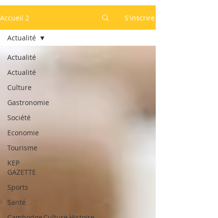
Accueil 2
S'inscrire
Actualité
Actualité
Actualité
Culture
Gastronomie
Société
Economie
Tourisme
KEP
GAZETTE
Sports
Santé
Cambodge,Culture,Histoire,