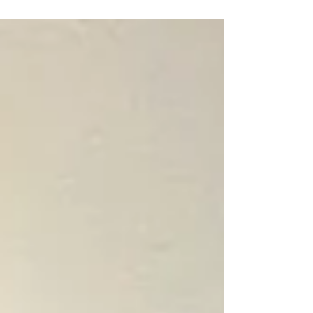
cambodgien Rithy Panh et Ieu Pannakar,
l’institution célèbre une odyssée dédiée à
la sauvegarde et à la transmission du
patrimoine culturel khmer, dans un pays
marqué par les cicatrices des Khmers
rouges.​