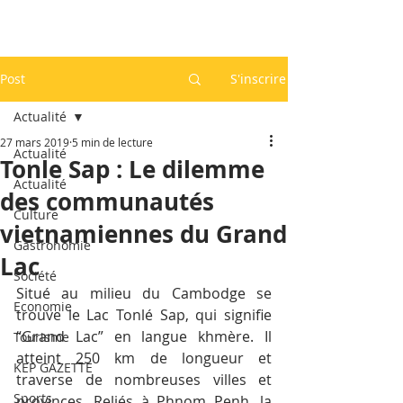
Post
S'inscrire
Actualité
27 mars 2019
5 min de lecture
Actualité
Tonle Sap : Le dilemme
Actualité
des communautés
Culture
vietnamiennes du Grand
Gastronomie
Lac
Société
Situé au milieu du Cambodge se 
Economie
trouve le Lac Tonlé Sap, qui signifie 
“Grand Lac” en langue khmère. Il 
Tourisme
atteint 250 km de longueur et 
KEP GAZETTE
traverse de nombreuses villes et 
Sports
provinces. Reliés à Phnom Penh, la 