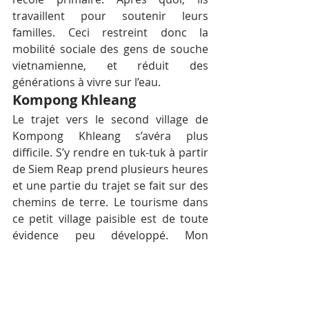
travaillent pour soutenir leurs 
familles. Ceci restreint donc la 
mobilité sociale des gens de souche 
vietnamienne, et réduit des 
générations à vivre sur l’eau.
Kompong Khleang
Le trajet vers le second village de 
Kompong Khleang s’avéra plus 
difficile. S’y rendre en tuk-tuk à partir 
de Siem Reap prend plusieurs heures 
et une partie du trajet se fait sur des 
chemins de terre. Le tourisme dans 
ce petit village paisible est de toute 
évidence peu développé. Mon 
conducteur de tuk tuk m’a dit que là-
bas, je “vais voir comment vivent les 
Cambodgiens ordinaires. »
Quand j’ai embarqué dans le bateau, 