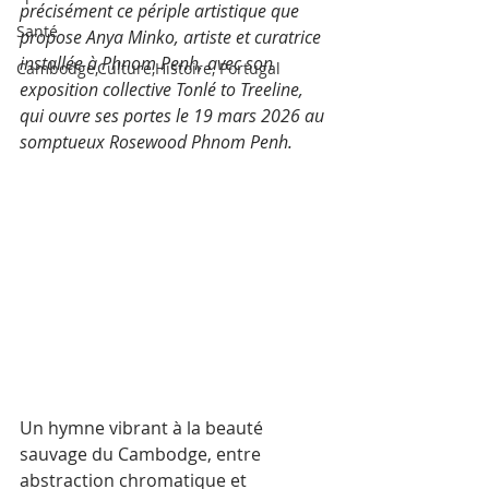
précisément ce périple artistique que 
Santé
propose Anya Minko, artiste et curatrice 
installée à Phnom Penh, avec son 
Cambodge,Culture,Histoire, Portugal
exposition collective Tonlé to Treeline, 
qui ouvre ses portes le 19 mars 2026 au 
somptueux Rosewood Phnom Penh. 
Un hymne vibrant à la beauté 
sauvage du Cambodge, entre 
abstraction chromatique et 