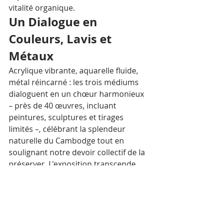
vitalité organique.​
Un Dialogue en 
Couleurs, Lavis et 
Métaux
Acrylique vibrante, aquarelle fluide, 
métal réincarné : les trois médiums 
dialoguent en un chœur harmonieux 
– près de 40 œuvres, incluant 
peintures, sculptures et tirages 
limités –, célébrant la splendeur 
naturelle du Cambodge tout en 
soulignant notre devoir collectif de la 
préserver. L'exposition transcende 
l'art pour devenir un manifeste 
sensoriel, où le fleuve et la forêt se 
font miroirs de notre propre 
fragilité, dans l écrin luxueux de la 