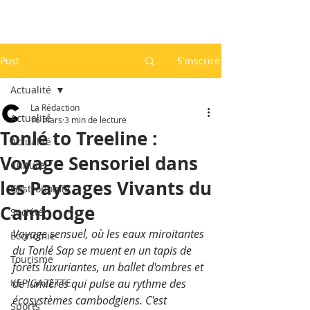
Post
S'inscrire
Actualité
La Rédaction
Actualité
16 mars
3 min de lecture
Tonlé to Treeline :
Actualité
Voyage Sensoriel dans
Culture
les Paysages Vivants du
Gastronomie
Cambodge
Société
Voyage sensuel, où les eaux miroitantes 
Economie
du Tonlé Sap se muent en un tapis de 
Tourisme
forêts luxuriantes, un ballet d'ombres et 
KEP GAZETTE
de lumières qui pulse au rythme des 
écosystèmes cambodgiens. C'est 
Sports