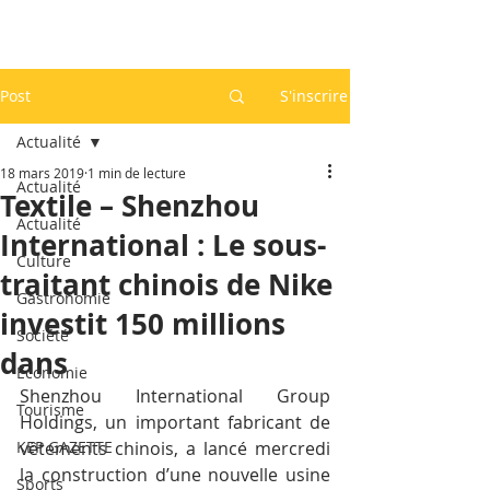
Post
S'inscrire
Actualité
18 mars 2019
1 min de lecture
Actualité
Textile – Shenzhou
Actualité
International : Le sous-
Culture
traitant chinois de Nike
Gastronomie
investit 150 millions
Société
dans
Economie
Shenzhou International Group 
Tourisme
Holdings, un important fabricant de 
KEP GAZETTE
vêtements chinois, a lancé mercredi 
la construction d’une nouvelle usine 
Sports