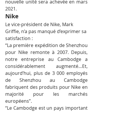
nouvelle unité sera achevée en mars 
2021.
Nike
Le vice-président de Nike, Mark 
Griffie, n’a pas manqué d’exprimer sa 
satisfaction :
“La première expédition de Shenzhou 
pour Nike remonte à 2007. Depuis, 
notre entreprise au Cambodge a 
considérablement augmenté…Et, 
aujourd’hui, plus de 3 000 employés 
de Shenzhou au Cambodge 
fabriquent des produits pour Nike en 
majorité pour les marchés 
européens”.
“Le Cambodge est un pays important 
pour Shenzhou et Nike”, a ajouté 
Griffie. “Avec la nouvelle usine qui 
sera construite sur ce site, nous 