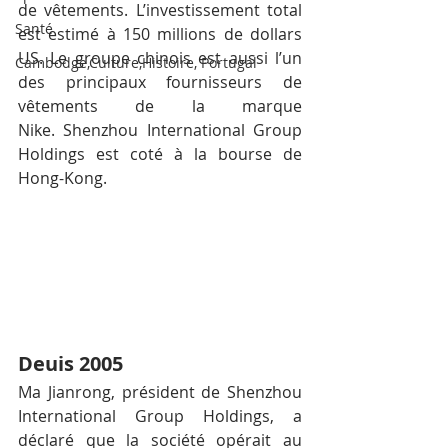
de vêtements. L’investissement total 
Santé
est estimé à 150 millions de dollars 
US. Le groupe chinois est aussi l’un 
Cambodge,Culture,Histoire, Portugal
des principaux fournisseurs de 
vêtements de la marque 
Nike. Shenzhou International Group 
Holdings est coté à la bourse de 
Hong-Kong.
Deuis 2005
Ma Jianrong, président de Shenzhou 
International Group Holdings, a 
déclaré que la société opérait au 