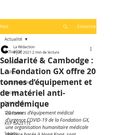
Post
S'inscrire
Actualité
La Rédaction
Actualité
8 juil. 2021
2 min de lecture
Solidarité & Cambodge :
Actualité
La Fondation GX offre 20
Culture
tonnes d’équipement et
Gastronomie
de matériel anti-
Société
pandémique
Economie
20 tonnes d’équipement médical 
Tourisme
d’urgence COVID-19 de la Fondation GX, 
KEP GAZETTE
une organisation humanitaire médicale 
Sports
chinoise basée à Hong Kong, sont 