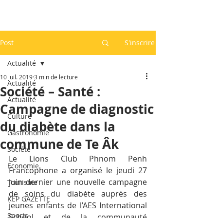
Post
S'inscrire
Actualité
10 juil. 2019
3 min de lecture
Actualité
Société – Santé :
Actualité
Campagne de diagnostic
Culture
du diabète dans la
Gastronomie
commune de Te Âk
Société
Le Lions Club Phnom Penh 
Economie
Francophone a organisé le jeudi 27 
juin dernier une nouvelle campagne 
Tourisme
de soins du diabète auprès des 
KEP GAZETTE
jeunes enfants de l’AES International 
Sports
School et de la communauté 