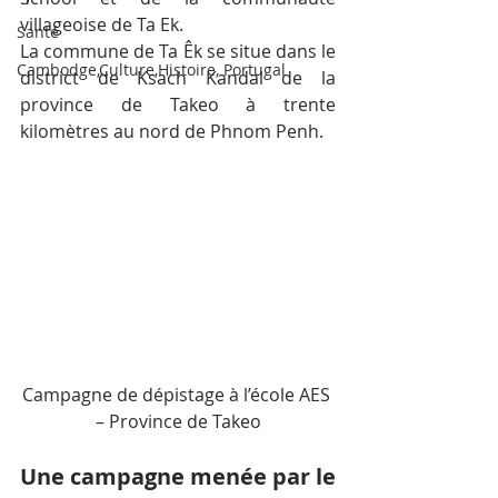
villageoise de Ta Ek.
Santé
La commune de Ta Êk se situe dans le 
Cambodge,Culture,Histoire, Portugal
district de Ksach Kandal de la 
province de Takeo à trente 
kilomètres au nord de Phnom Penh.
Campagne de dépistage à l’école AES 
– Province de Takeo
Une campagne menée par le 