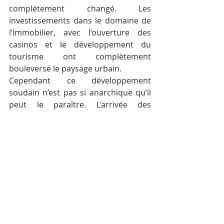
complètement changé. Les 
investissements dans le domaine de 
l’immobilier, avec l’ouverture des 
casinos et le développement du 
tourisme ont complètement 
bouleversé le paysage urbain.
Cependant ce développement 
soudain n’est pas si anarchique qu’il 
peut le paraître. L’arrivée des 
investisseurs chinois s’est faite sur 
plusieurs vagues. La première 
concernait des chinois venant du 
Myanmar avec des investissements 
qui, auparavant, partaient de Macao 
pour aller vers Singapour et la 
Malaisie. Cette première vague a 
amené les premiers touristes chinois 
dans le pays. D’autres projets de 