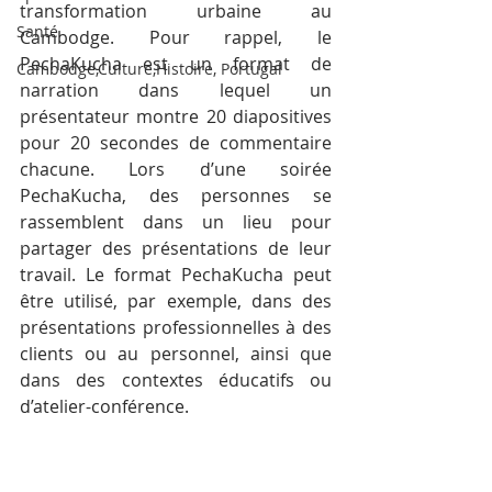
transformation urbaine au 
Santé
Cambodge. Pour rappel, le 
PechaKucha est un format de 
Cambodge,Culture,Histoire, Portugal
narration dans lequel un 
présentateur montre 20 diapositives 
pour 20 secondes de commentaire 
chacune. Lors d’une soirée 
PechaKucha, des personnes se 
rassemblent dans un lieu pour 
partager des présentations de leur 
travail. Le format PechaKucha peut 
être utilisé, par exemple, dans des 
présentations professionnelles à des 
clients ou au personnel, ainsi que 
dans des contextes éducatifs ou 
d’atelier-conférence.