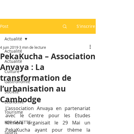
Post
S'inscrire
Actualité
4 juin 2019
3 min de lecture
Actualité
PekaKucha – Association
Actualité
Anvaya : La
Culture
transformation de
Gastronomie
l’urbanisation au
Société
Cambodge
Economie
L’association Anvaya en partenariat 
Tourisme
avec le Centre pour les Etudes 
KEP GAZETTE
Khmère organisait le 29 Mai un 
PekaKucha ayant pour thème la 
Sports