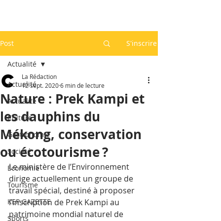
Post
S'inscrire
Actualité
La Rédaction
Actualité
12 sept. 2020
6 min de lecture
Nature : Prek Kampi et
Actualité
les dauphins du
Culture
Mékong, conservation
Gastronomie
ou écotourisme ?
Société
Le ministère de l’Environnement 
Economie
dirige actuellement un groupe de 
Tourisme
travail spécial, destiné à proposer 
KEP GAZETTE
l’inscription de Prek Kampi au 
patrimoine mondial naturel de 
Sports