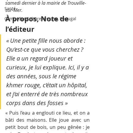
samedi dernier à la mairie de Trouville-
Santé
sur-Mer.
À propos, Note de 
Cambodge,Culture,Histoire, Portugal
l’éditeur 
« Une petite fille nous aborde :  
Qu’est-ce que vous cherchez ? 
Elle a un regard joueur et 
curieux, je lui explique. Ici, il y a 
des années, sous le régime 
khmer rouge, c’était un hôpital, 
et j’ai enterré de très nombreux 
corps dans des fosses » 
« Puis l’eau a englouti ce lieu, et on a 
bâti des maisons. Elle joue avec un 
petit bout de bois, un peu gênée : je 