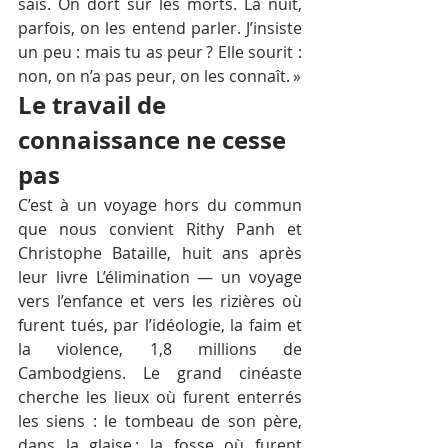
sais. On dort sur les morts. La nuit, 
parfois, on les entend parler. J’insiste 
un peu : mais tu as peur ? Elle sourit : 
non, on n’a pas peur, on les connaît. »
Le travail de 
connaissance ne cesse 
pas
C’est à un voyage hors du commun 
que nous convient Rithy Panh et 
Christophe Bataille, huit ans après 
leur livre L’élimination — un voyage 
vers l’enfance et vers les rizières où 
furent tués, par l’idéologie, la faim et 
la violence, 1,8 millions de 
Cambodgiens. Le grand cinéaste 
cherche les lieux où furent enterrés 
les siens : le tombeau de son père, 
dans la glaise ; la fosse où furent 