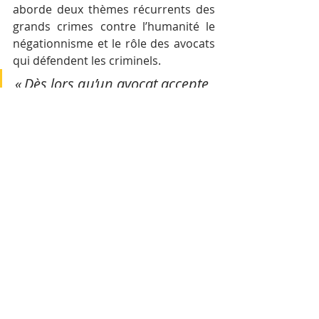
aborde deux thèmes récurrents des 
grands crimes contre l’humanité le 
négationnisme et le rôle des avocats 
qui défendent les criminels.
« Dès lors qu’un avocat accepte 
de défendre, il veut gagner. À 
tout prix. Il n’y a plus de 
chemin intermédiaire. Je 
prouverai donc qu’il n’y a pas 
eu crime. Et si crime il y a eu, 
mon client n’y est pour rien. 
Peut-être le témoin a-t-il 
inventé ? Menti ? Lui-même 
tué ? La défense est aussi une 
idéologie. »