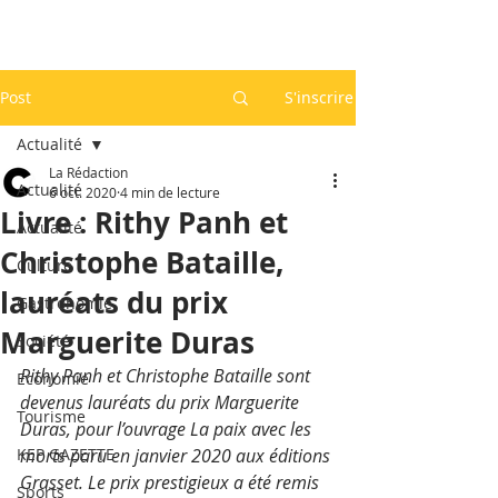
Post
S'inscrire
Actualité
La Rédaction
Actualité
6 oct. 2020
4 min de lecture
Livre : Rithy Panh et
Actualité
Christophe Bataille,
Culture
lauréats du prix
Gastronomie
Marguerite Duras
Société
Rithy Panh et Christophe Bataille sont 
Economie
devenus lauréats du prix Marguerite 
Tourisme
Duras, pour l’ouvrage La paix avec les 
KEP GAZETTE
morts paru en janvier 2020 aux éditions 
Grasset. Le prix prestigieux a été remis 
Sports