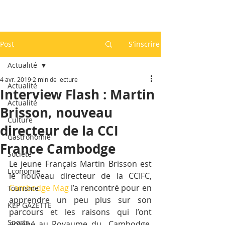
Post
S'inscrire
Actualité
4 avr. 2019
2 min de lecture
Actualité
Interview Flash : Martin
Actualité
Brisson, nouveau
Culture
directeur de la CCI
Gastronomie
France Cambodge
Société
Le jeune Français Martin Brisson est 
Economie
le nouveau directeur de la CCIFC, 
Cambodge Mag
 l’a rencontré pour en 
Tourisme
apprendre un peu plus sur son 
KEP GAZETTE
parcours et les raisons qui l’ont 
Sports
amené au Royaume du  Cambodge. 