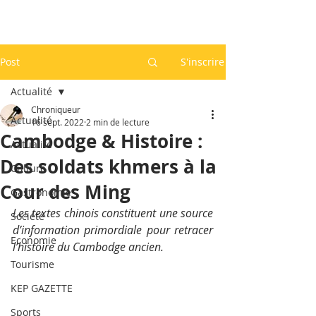
Post
S'inscrire
Actualité
Chroniqueur
Actualité
16 sept. 2022
2 min de lecture
Cambodge & Histoire :
Actualité
Des soldats khmers à la
Culture
Cour des Ming
Gastronomie
Les textes chinois constituent une source 
Société
d’information primordiale pour retracer 
Economie
l’histoire du Cambodge ancien. 
Tourisme
KEP GAZETTE
Sports