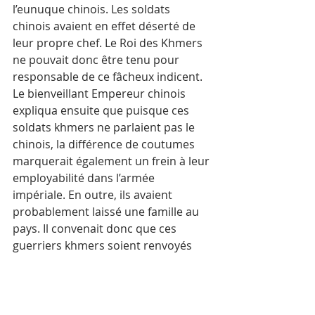
l’eunuque chinois. Les soldats 
chinois avaient en effet déserté de 
leur propre chef. Le Roi des Khmers 
ne pouvait donc être tenu pour 
responsable de ce fâcheux indicent.
Le bienveillant Empereur chinois 
expliqua ensuite que puisque ces 
soldats khmers ne parlaient pas le 
chinois, la différence de coutumes 
marquerait également un frein à leur 
employabilité dans l’armée 
impériale. En outre, ils avaient 
probablement laissé une famille au 
pays. Il convenait donc que ces 
guerriers khmers soient renvoyés 
chez eux.
Le Ministre des Rites tenta de faire 
revenir l’Empereur sur sa décision. Il 
argua notamment du fait que des 