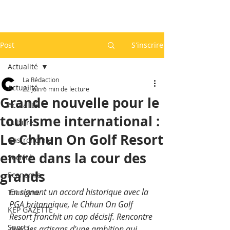
Post
S'inscrire
Actualité
La Rédaction
Actualité
22 juin
6 min de lecture
Grande nouvelle pour le
Actualité
tourisme international :
Culture
Le Chhun On Golf Resort
Gastronomie
entre dans la cour des
Société
grands
Economie
En signant un accord historique avec la 
Tourisme
PGA britannique, le Chhun On Golf 
KEP GAZETTE
Resort franchit un cap décisif. Rencontre 
Sports
avec les artisans d'une ambition qui 