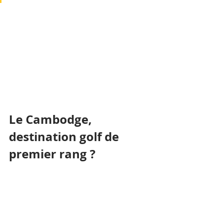
Le Cambodge, 
destination golf de 
premier rang ?
Dans le monde, quelque 80 millions 
de personnes jouent au golf. En 
moyenne, elles effectuent un voyage 
annuel spécifiquement dédié à la 
pratique. La Thaïlande règne depuis 