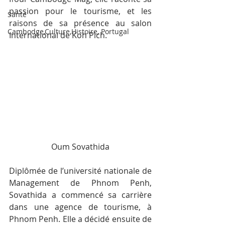
passion pour le tourisme, et les 
Santé
raisons de sa présence au salon 
Cambodge,Culture,Histoire, Portugal
International de Koh Pich.
Oum Sovathida
Diplômée de l’université nationale de 
Management de Phnom Penh, 
Sovathida a commencé sa carrière 
dans une agence de tourisme, à 
Phnom Penh. Elle a décidé ensuite de 