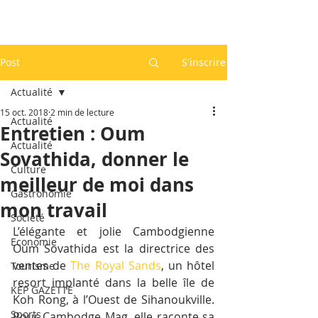
Post
S'inscrire
Actualité
15 oct. 2018
2 min de lecture
Actualité
Entretien : Oum
Actualité
Sovathida, donner le
Culture
meilleur de moi dans
Gastronomie
mon travail
Société
L’élégante et jolie Cambodgienne 
Economie
Oum Sovathida est la directrice des 
ventes de
 The Royal Sands
, un hôtel 
Tourisme
resort implanté dans la belle île de 
KEP GAZETTE
Koh Rong, à l’Ouest de Sihanoukville. 
Sports
Pour Cambodge Mag, elle raconte sa 