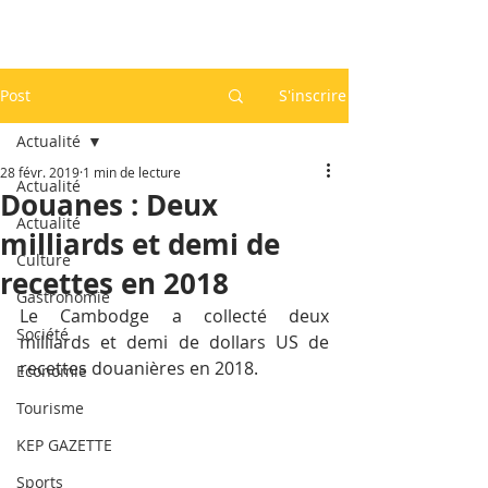
Post
S'inscrire
Actualité
28 févr. 2019
1 min de lecture
Actualité
Douanes : Deux
Actualité
milliards et demi de
Culture
recettes en 2018
Gastronomie
Le Cambodge a collecté deux 
Société
milliards et demi de dollars US de 
recettes douanières en 2018.
Economie
Tourisme
KEP GAZETTE
Sports