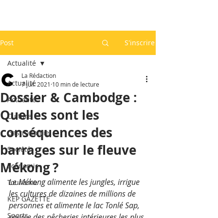
Post
S'inscrire
Actualité
La Rédaction
Actualité
7 juil. 2021
10 min de lecture
Dossier & Cambodge :
Actualité
Quelles sont les
Culture
conséquences des
Gastronomie
barrages sur le fleuve
Société
Mékong ?
Economie
Le Mékong alimente les jungles, irrigue 
Tourisme
les cultures de dizaines de millions de 
KEP GAZETTE
personnes et alimente le lac Tonlé Sap, 
Sports
source des pêcheries intérieures les plus 