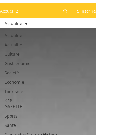
Accueil 2
S'inscrire
Actualité
Actualité
Actualité
Culture
Gastronomie
Société
Economie
Tourisme
KEP
GAZETTE
Sports
Santé
Cambodge,Culture,Histoire,