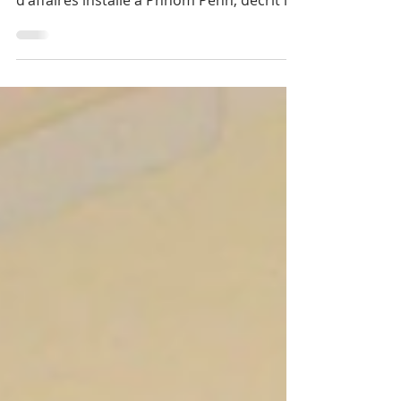
Dans une note stratégique de près de
quarante pages, Arnaud Darc, hommes
d'affaires installé à Phnom Penh, décrit le
basculement d'une relation fondée sur la
préférence tarifaire vers une intégration
contrainte par le droit européen. Une
transition dont l'issue décidera si la
France reste, selon l'expression de
l'auteur, une puissance « structurante
sans être dominante ».