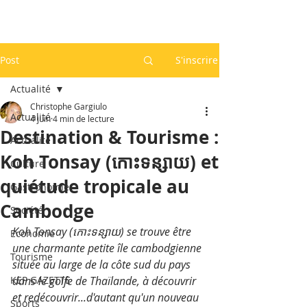
Post
S'inscrire
Actualité
Christophe Gargiulo
Actualité
4 juin
4 min de lecture
Destination & Tourisme :
Actualité
Koh Tonsay (កោះទន្សាយ) et
Culture
quiétude tropicale au
Gastronomie
Cambodge
Société
Koh Tonsay (កោះទន្សាយ) se trouve être 
Economie
une charmante petite île cambodgienne 
Tourisme
située au large de la côte sud du pays 
KEP GAZETTE
dans le golfe de Thaïlande, à découvrir 
et redécouvrir...d'autant qu'un nouveau 
Sports