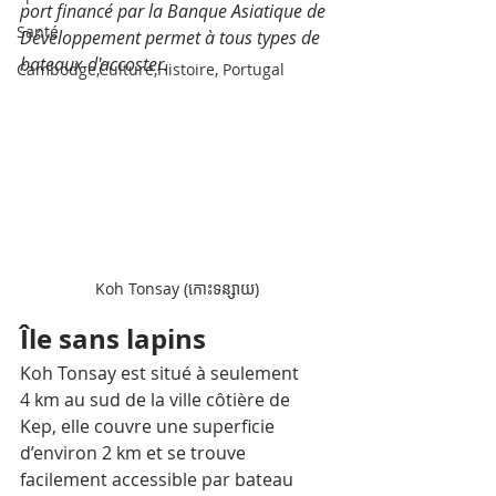
port financé par la Banque Asiatique de 
Santé
Développement permet à tous types de 
bateaux d'accoster.
Cambodge,Culture,Histoire, Portugal
Koh Tonsay (កោះទន្សាយ)
Île sans lapins
Koh Tonsay est situé à seulement 
4 km au sud de la ville côtière de 
Kep, elle couvre une superficie 
d’environ 2 km et se trouve 
facilement accessible par bateau 